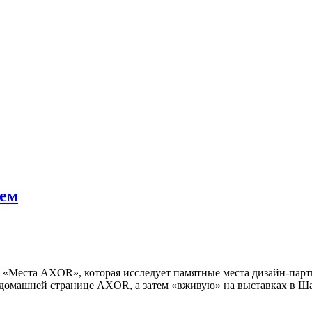
вем
и «Места
AXOR
», которая исследует памятные места дизайн-пар
а домашней странице
AXOR
, а затем «вживую» на выставках в Ша