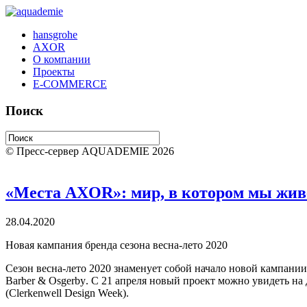
hansgrohe
AXOR
О компании
Проекты
E-COMMERCE
Поиск
© Пресс-сервер AQUADEMIE 2026
«Места AXOR»: мир, в котором мы жи
28.04.2020
Новая кампания бренда сезона весна-лето 2020
Сезон весна-лето 2020 знаменует собой начало новой кампани
Barber
&
Osgerby
. С 21 апреля новый проект можно увидеть н
(
Clerkenwell
Design
Week
).