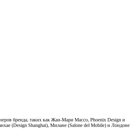
тнеров бренда, таких как Жан-Мари Массо,
Phoenix
Design
и
нхае (
Design
Shanghai
), Милане (
Salone
del
Mobile
) и Лондоне